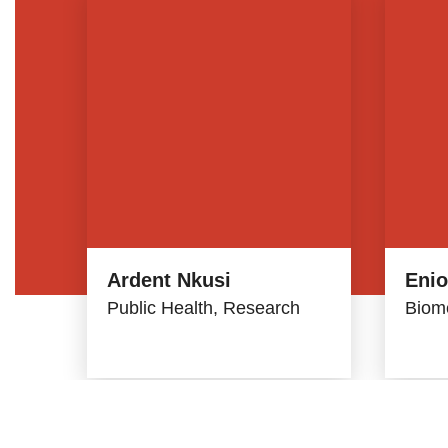
Ardent Nkusi
Enio
Public Health, Research
Biome