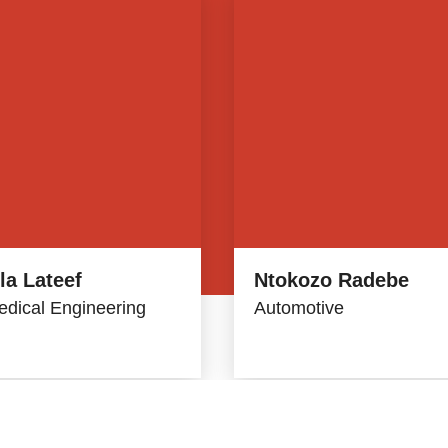
la Lateef
Ntokozo Radebe
dical Engineering
Automotive