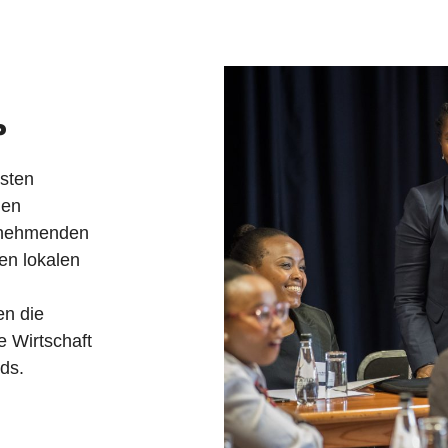
?
sten
den
lnehmenden
en lokalen
en die
e Wirtschaft
ds.