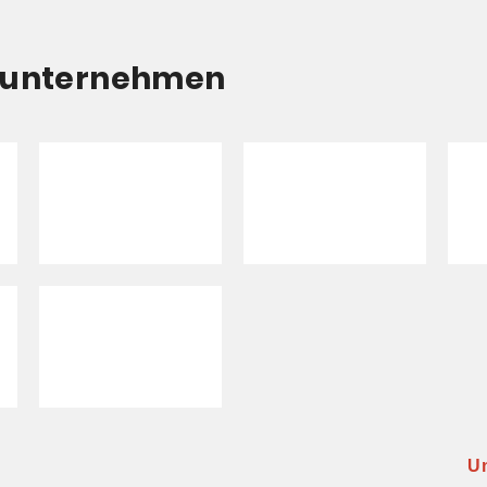
erunternehmen
U