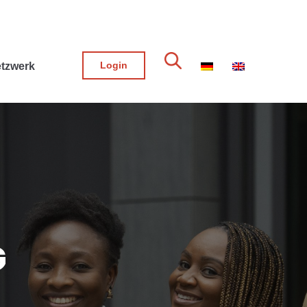
Login
tzwerk
G